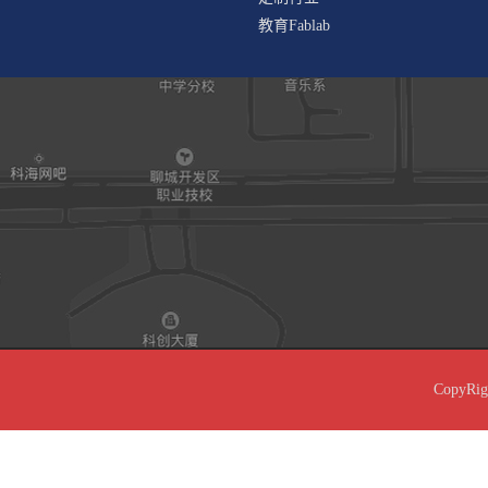
教育Fablab
CopyRi